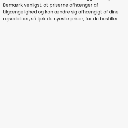
Bemærk venligst, at priserne afhænger af
tilgængelighed og kan ændre sig afhængigt af dine
rejsedatoer, så tjek de nyeste priser, før du bestiller.
Scandinavian Airlines
+
1 Mere
Malaga
16 aug.
-
23 aug.
1.500 DKK
Fra
Ryanair
Malaga
17 aug.
-
24 aug.
813 DKK
Fra
Ryanair
Malaga
18 aug.
-
25 aug.
620 DKK
Fra
Norwegian Air Sweden