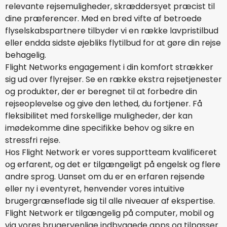
relevante rejsemuligheder, skræddersyet præcist til
dine præferencer. Med en bred vifte af betroede
flyselskabspartnere tilbyder vi en række lavpristilbud
eller endda sidste øjebliks flytilbud for at gøre din rejse
behagelig.
Flight Networks engagement i din komfort strækker
sig ud over flyrejser. Se en række ekstra rejsetjenester
og produkter, der er beregnet til at forbedre din
rejseoplevelse og give den lethed, du fortjener. Få
fleksibilitet med forskellige muligheder, der kan
imødekomme dine specifikke behov og sikre en
stressfri rejse.
Hos Flight Network er vores supportteam kvalificeret
og erfarent, og det er tilgængeligt på engelsk og flere
andre sprog. Uanset om du er en erfaren rejsende
eller ny i eventyret, henvender vores intuitive
brugergrænseflade sig til alle niveauer af ekspertise.
Flight Network er tilgængelig på computer, mobil og
via vores brugervenlige indbyggede apps og tilpasser