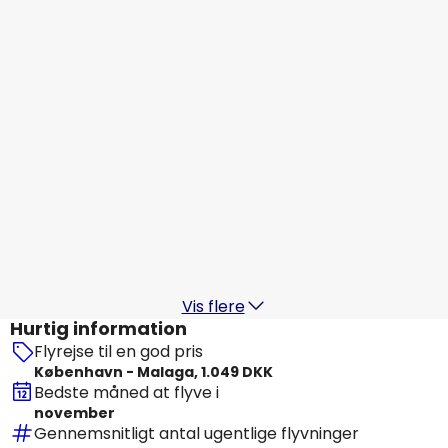
Malaga
19 aug.
-
26 aug.
839 DKK
Fra
Norwegian Air Sweden
Malaga
20 aug.
-
27 aug.
1.050 DKK
Fra
Norwegian Air Sweden
Malaga
21 aug.
-
28 aug.
1.049 DKK
Fra
Vis flere
Hurtig information
Flyrejse til en god pris
København - Malaga, 1.049 DKK
Bedste måned at flyve i
november
Gennemsnitligt antal ugentlige flyvninger