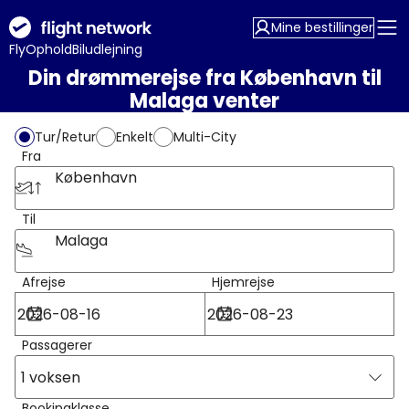
Mine bestillinger
Fly
Ophold
Biludlejning
Din drømmerejse fra København til
Malaga venter
Tur/Retur
Enkelt
Multi-City
Fra
København
Til
Malaga
Afrejse
Hjemrejse
Passagerer
1 voksen
Bookingklasse